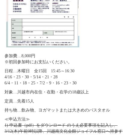
参加費…8,000円
※初回参加時にお支払いください。
日程…木曜日 全15回 15:45～16:30
4/16・23・30・5/14・21・28
6/4・11・18・25・7/2・9・16・23・30
対象…川越市内在住・在勤・在学の18歳以上
定員…先着15人
持ち物…飲み物、ヨガマットまたは大きめのバスタオル
≪申込方法≫
1) 申込書（pdf）をダウンロード のうえ必要事項を記入し、
3/12(木)午前9時以降、川越南文化会館ジョイフル窓口へ持参す