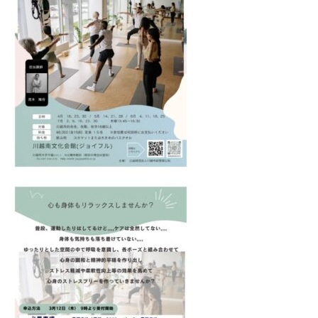
管
フ
ィ
理
シ
公
ャ
社
ル
サ
イ
ト
で
す