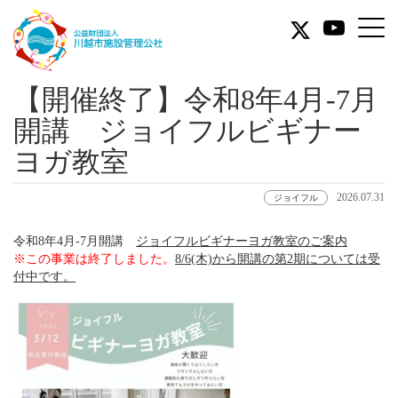
公
益
川
財
【開催終了】令和8年4月-7月
越
団
開講 ジョイフルビギナー
市
法
ヨガ教室
施
人
設
2026.07.31
ジョイフル
川
管
令和8年4月-7月開講
ジョイフルビギナーヨガ教室のご案内
理
越
※この事業は終了しました。
8/6(木)から開講の第2期については受
付中です。
公
市
社
施
の
設
オ