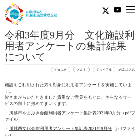
公
益
川
財
令和3年度9月分 文化施設利
越
団
用者アンケートの集計結果
市
法
について
施
人
設
2021.10.20
やまぶき
メルト
ジョイフル
川
管
施設をご利用された方を対象に利用者アンケートを実施していま
理
越
す。
皆さまからいただきました貴重なご意見をもとに、さらなるサー
公
市
ビスの向上に努めてまいります。
社
・
川越市やまぶき会館利用者アンケート集計表2021年9月分
（pdfフ
施
ァイル）
の
設
・
川越西文化会館利用者アンケート集計表2021年9月分
（pdfファイ
オ
ル）