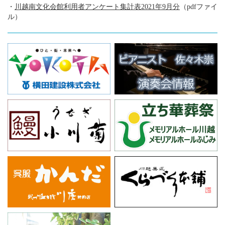
管
フ
・
川越南文化会館利用者アンケート集計表2021年9月分
（pdfファイ
ル）
ィ
理
シ
公
ャ
社
ル
サ
イ
ト
で
す